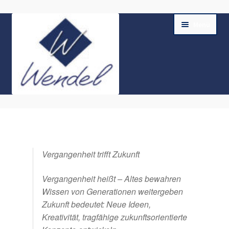
Zur
Zum
Menü
Navigation
Inhalt
springen
springen
Home
Shop
Vergangenheit trifft Zukunft
Unterm
Kasse
öffnen
Vergangenheit heißt – Altes bewahren
Unterm
AGB & Impressum
Wissen von Generationen weitergeben
öffnen
Zukunft bedeutet: Neue Ideen,
Kreativität, tragfähige zukunftsorientierte
Datenschutz