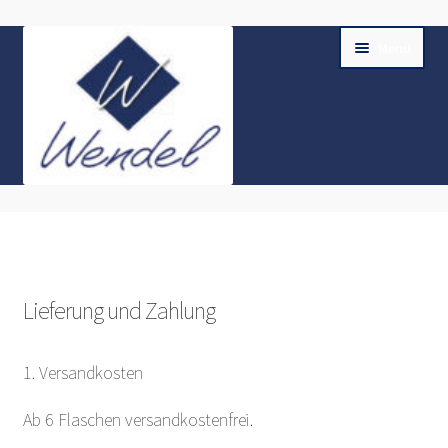
Zur
Zum
Menü
Navigation
Inhalt
springen
springen
Home
Shop
Lieferung und Zahlung
Unterm
Kasse
öffnen
Unterm
AGB & Impressum
1. Versandkosten
öffnen
Ab 6 Flaschen versandkostenfrei.
Lieferung und Zahlung