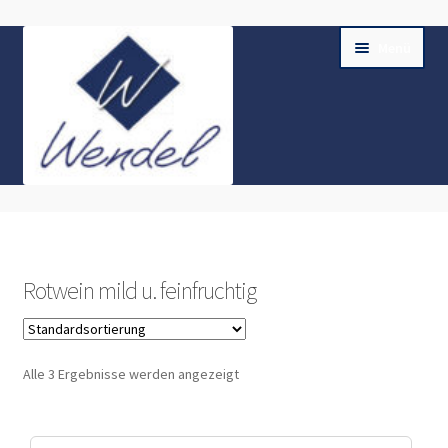
Zur
Zum
Menü
Navigation
Inhalt
springen
springen
Home
Shop
Rotwein mild u. feinfruchtig
Unterm
Kasse
öffnen
Unterm
AGB & Impressum
Alle 3 Ergebnisse werden angezeigt
öffnen
Datenschutz