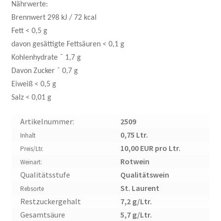
Nährwerte:
Brennwert 298 kJ / 72 kcal
Fett < 0,5 g
davon gesättigte Fettsäuren < 0,1 g
Kohlenhydrate ˜ 1,7 g
Davon Zucker ˜ 0,7 g
Eiweiß < 0,5 g
Salz < 0,01 g
Artikelnummer:
2509
0,75 Ltr.
Inhalt
10,00 EUR pro Ltr.
Preis/Ltr.
Rotwein
Weinart:
Qualitätsstufe
Qualitätswein
St. Laurent
Rebsorte
Restzuckergehalt
7,2 g/Ltr.
Gesamtsäure
5,7 g/Ltr.