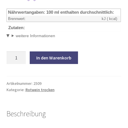
Nährwertangaben:
100 ml enthalten durchschnittlich:
Brennwert:
kJ ( kcal)
Zutaten:
weitere Informationen
2025
In den Warenkorb
Cuvée
Noir
trocken
Qualitätswein
Artikelnummer:
2509
Kategorie:
Rotwein trocken
0,75l
Menge
Beschreibung